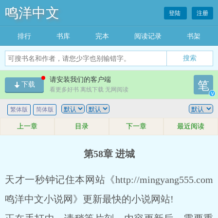
鸣洋中文
登陆
注册
排行
书库
完本
阅读记录
书架
搜索
请安装我们的客户端
笔
下载
看更多好书 离线下载 无网阅读
v
繁体版
简体版
上一章
目录
下一章
最近阅读
第58章 进城
天才一秒钟记住本网站《http://mingyang555.com
鸣洋中文小说网》更新最快的小说网站!