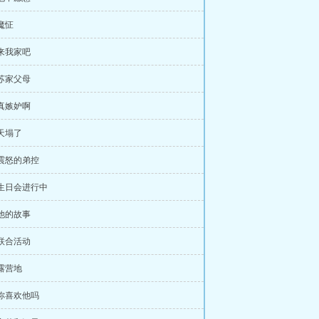
 魔怔
 来我家吧
 苏家父母
 真嫉妒啊
 天塌了
 震怒的弟控
 生日会进行中
 他的故事
 联合活动
 露营地
 你喜欢他吗