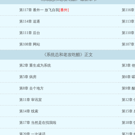
总攻的系统文推荐
总攻系统大佬
系统总攻攻略系统
总攻小说系统
第117章 番外一 放飞自我
[番外]
第116
第114章 追逐
第113
第111章 后台
第110
第108章 网站
第107章
《系统总和老攻吃醋》正文
第2章 重生成为系统
第3章 
第5章 病房
第6章 
第8章 去个地方
第9章 
第11章 审讯室
第12章
第14章 线索
第15章
第17章 当然是在找我啦
第18章
第20章 一次谈话
第21章