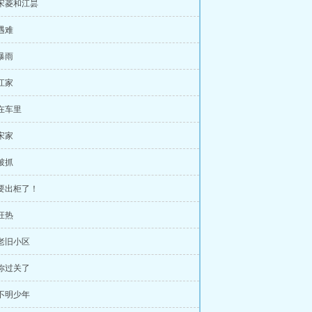
 宋菱和江昙
 遇难
 暴雨
 江家
 在车里
 宋家
 被抓
 要出柜了！
 狂热
 老旧小区
 你过关了
 不明少年