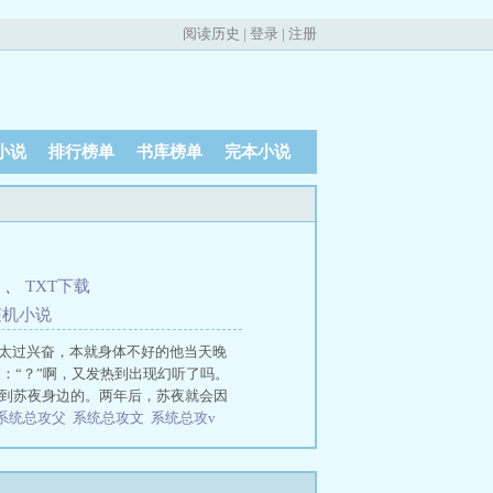
阅读历史
|
登录
|
注册
小说
排行榜单
书库榜单
完本小说
、
TXT下载
随机小说
为太过兴奋，本就身体不好的他当天晚
夜：“？”啊，又发热到出现幻听了吗。
来到苏夜身边的。两年后，苏夜就会因
系统总攻父
系统总攻文
系统总攻v
载
穿越系统总攻小说
总攻v系统
系
统总攻沈城
系统总让我攻略情敌
系
说
系统总想攻略我
系统总在和我作