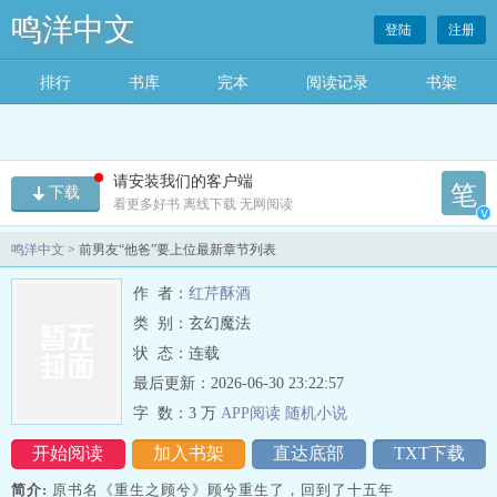
鸣洋中文
登陆
注册
排行
书库
完本
阅读记录
书架
请安装我们的客户端
笔
下载
看更多好书 离线下载 无网阅读
v
鸣洋中文
> 前男友“他爸”要上位最新章节列表
作 者：
红芹酥酒
类 别：玄幻魔法
状 态：连载
最后更新：2026-06-30 23:22:57
字 数：
3 万
APP阅读
随机
小
说
开始阅读
加入书架
直达底部
TXT下载
简介:
原书名《重生之顾兮》顾兮重生了，回到了十五年