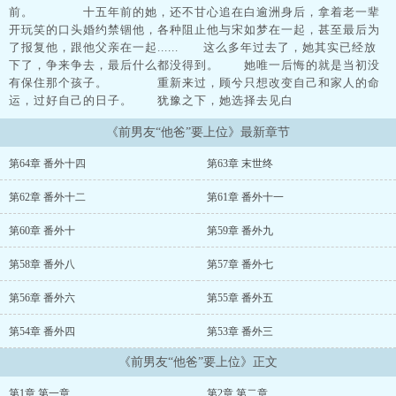
前。 十五年前的她，还不甘心追在白逾洲身后，拿着老一辈
开玩笑的口头婚约禁锢他，各种阻止他与宋如梦在一起，甚至最后为
了报复他，跟他父亲在一起...... 这么多年过去了，她其实已经放
下了，争来争去，最后什么都没得到。 她唯一后悔的就是当初没
有保住那个孩子。 重新来过，顾兮只想改变自己和家人的命
运，过好自己的日子。 犹豫之下，她选择去见白
《前男友“他爸”要上位》最新章节
第64章 番外十四
第63章 末世终
第62章 番外十二
第61章 番外十一
第60章 番外十
第59章 番外九
第58章 番外八
第57章 番外七
第56章 番外六
第55章 番外五
第54章 番外四
第53章 番外三
《前男友“他爸”要上位》正文
第1章 第一章
第2章 第二章