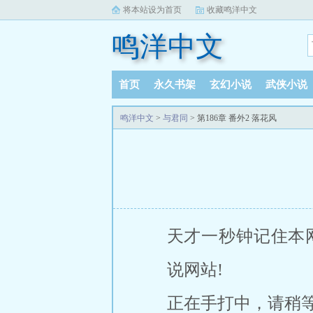
将本站设为首页
收藏鸣洋中文
鸣洋中文
首页
永久书架
玄幻小说
武侠小说
阅读记录
鸣洋中文
>
与君同
> 第186章 番外2 落花风
天才一秒钟记住本网站《
说网站!
正在手打中，请稍