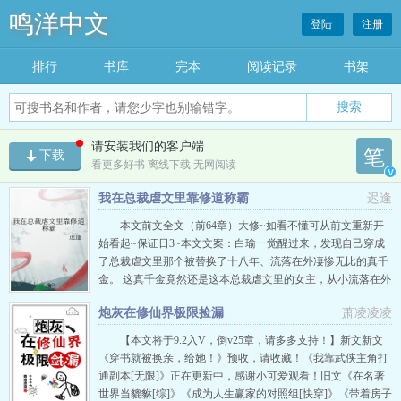
鸣洋中文
登陆
注册
排行
书库
完本
阅读记录
书架
搜索
请安装我们的客户端
笔
下载
看更多好书 离线下载 无网阅读
v
我在总裁虐文里靠修道称霸
迟逢
本文前文全文（前64章）大修~如看不懂可从前文重新开
始看起~保证日3~本文文案：白瑜一觉醒过来，发现自己穿成
了总裁虐文里那个被替换了十八年、流落在外凄惨无比的真千
金。 这真千金竟然还是这本总裁虐文里的女主，从小流落在外
孤苦无依就不说了，回来了还要被那个狗总裁挖心挖肝的虐，
炮灰在修仙界极限捡漏
萧凌凌凌
就连大结局都是得了癌症凄惨而死。 面对剧情，白
瑜：······我可去你的吧！ 她堂堂一代天师传人，修善恶
【本文将于9.2入V，倒v25章，请多多支持！】新文新文
道，注定要惩…
《穿书就被换亲，给她！》预收，请收藏！《我靠武侠主角打
通副本[无限]》正在更新中，感谢小可爱观看！旧文《在名著
世界当貔貅[综]》《成为人生赢家的对照组[快穿]》《带着房子