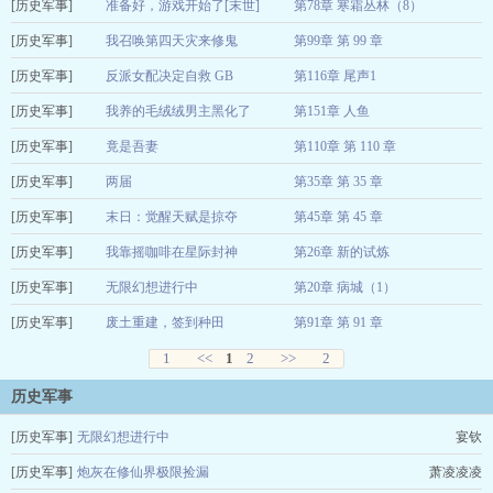
[历史军事]
暴走狸花猫
准备好，游戏开始了[末世]
第78章 寒霜丛林（8）
2024-12-16
[历史军事]
柚前
我召唤第四天灾来修鬼
第99章 第 99 章
2024-12-13
[历史军事]
天选之人
反派女配决定自救 GB
第116章 尾声1
2024-12-04
[历史军事]
奋斗咸鱼
我养的毛绒绒男主黑化了
第151章 人鱼
2024-12-03
[历史军事]
檀香染竹
竟是吾妻
第110章 第 110 章
2024-10-26
[历史军事]
张不一
两届
第35章 第 35 章
2024-10-14
[历史军事]
三五月明
末日：觉醒天赋是掠夺
第45章 第 45 章
2024-09-26
[历史军事]
云雪青
我靠摇咖啡在星际封神
第26章 新的试炼
2024-09-26
[历史军事]
小栗籽
无限幻想进行中
第20章 病城（1）
2024-09-26
[历史军事]
宴钦
废土重建，签到种田
第91章 第 91 章
2024-09-25
巫马南下
1
<<
1
2
>>
2
2024-09-25
历史军事
[历史军事]
无限幻想进行中
宴钦
[历史军事]
炮灰在修仙界极限捡漏
萧凌凌凌