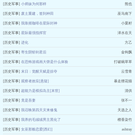
[历史军事]
小师妹为何那样
熊也
[历史军事]
废土重建，签到种田
巫马南下
[历史军事]
我靠摇咖啡在星际封神
小栗籽
[历史军事]
星际最强指挥官
泽水在天
[历史军事]
进化
方乙
[历史军事]
寄生阴郁剑君后
金钩飘
[历史军事]
在恐怖游戏画大饼是什么体验
打破碗草草
[历史军事]
末日：觉醒天赋是掠夺
云雪青
[历史军事]
观察者效应[悬疑]
暴走狸花猫
[历史军事]
超能力是模拟岛主[末世]
清供
[历史军事]
竟是吾妻
张不一
[历史军事]
我召唤第四天灾来修鬼
天选之人
[历史军事]
我养的毛绒绒男主黑化了
檀香染竹
[历史军事]
女巫那般恋爱[西幻]
ashtray