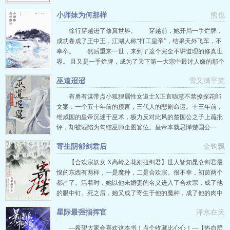
穿了,可我黑户啊[快穿]》已完结！ 许茴是个炮灰，一家人用生
小师妹为何那样
熊也
命衬托女主的好运和高贵。 穿越后，炮灰体质依旧顽固，
好不容易找到的躯体也能被穿书女抢走，只能在废材五灵根的
徐行穿越进了修真世界。 穿越前，她开局一手烂牌，
炮灰…
成功卷成了王中王，江湖人称“打工皇帝”，结果天外飞车，不
幸卒。 然后重来一世，来到了这个完全不讲道理的修真世
界。 且又是一手烂牌，成为了天下第一大宗中最讨人嫌的那个
小师妹。 徐行：…… 她真的已经精疲力尽，斗不动
巫道迢迢
雪又满平芜
了.jpg 所以，她决定要低调。她决定要躺平。她不会引起
任何人的注意，从此过着混吃等死学术废物幸福又平淡的一生
有勇有谋带点小狐狸属性女道士X正直聪慧不禁撩探花郎
—— 所以她睁眼时…
文案：一个五十年前的预言，三代人的悲剧命运。十三年前，
维咸国的皇帝沉迷于巫术，极力反对此风的楚国公之子上疏批
评，却被诬陷为勾结巫师企图篡位。皇帝本就忌惮楚国公一
家，闻言大怒，将其与一众巫师下狱，楚国公之子成为禁巫令
寄生阴郁剑君后
金钩飘
之下被残害第一人。十三年后，京城一官员的离奇死亡让这件
尘封的往事重新展示在大众眼前，往日的真相也渐渐揭开，而
【合欢宗妖女 X高岭之花别扭剑君】世人皆知昆仑剑君最
这得益于两个似乎与此案毫不…
恨的东西有两样，一是魔种，二是合欢宗。很不幸，初茵两个
都占了。活着时，她以他未婚妻的名义进入了合欢宗，成了他
的眼中钉。死之后，她又成了寄生于他的魔种，成了他的肉中
刺。郁九如发现，此女如传闻一般贪得无厌、满口谎言、水性
星际最强指挥官
泽水在天
杨花。故而杀她之时，不曾手软。面对她的哀求，他冷漠
道：“你不该强占婚约，死后更不该缠上我。”这样的魔，即便
—希望大家会喜欢这本书！点个收藏比心心！—【热血群