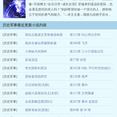
死了，那也是造福苍生。发…
像+升级爽文+欢乐日常+成长女强】穿越来到遥远的星际，也
会遇见曾经的亲人吗？“妈妈希望你做一个强大的人，拥有独
立于世间的勇气和能力。”—本文文案—围棋九段棋手苏水，
因为吃错父亲研发的药物而意外穿越，变成了一名星际孤女。
历史军事最近更新小说列表
不仅无父无母，还无名无姓。苏水看着录取通知书上名字那栏
的一个“666”的编号，贫民窟出生的孩子不配拥有姓名？捡了几
[历史军事]
我在总裁虐文里靠修道称霸
第115章 问心塔出空间
天破烂后，意外发…
[历史军事]
迟逢
炮灰在修仙界极限捡漏
第386章 飞升
2025-11-30
[历史军事]
萧凌凌凌
小师妹为何那样
第255章 三小只冒险记完
2025-09-19
[历史军事]
熊也
巫道迢迢
第77章 休憩
2025-07-13
[历史军事]
雪又满平芜
寄生阴郁剑君后
2025-02-08
第102章 If线~平行时空的他们（四）
[历史军事]
金钩飘
星际最强指挥官
第130章 尾声
2025-02-06
[历史军事]
泽水在天
日记训练营[无限]
第313章 番外
2025-02-05
[历史军事]
黑白双拼
超能力是模拟岛主[末世]
第117章 文明重建
2025-01-12
[历史军事]
清供
女巫那般恋爱[西幻]
第207章 番外 妄想症
2024-12-31
[历史军事]
ashtray
观察者效应[悬疑]
第69章 第 69 章
2024-12-19