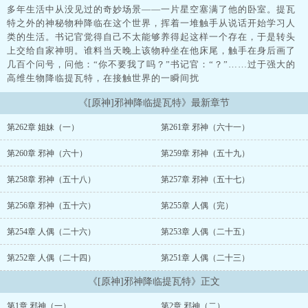
多年生活中从没见过的奇妙场景——一片星空塞满了他的卧室。提瓦
特之外的神秘物种降临在这个世界，挥着一堆触手从说话开始学习人
类的生活。书记官觉得自己不太能够养得起这样一个存在，于是转头
上交给自家神明。谁料当天晚上该物种坐在他床尾，触手在身后画了
几百个问号，问他：“你不要我了吗？”书记官：“？”……过于强大的
高维生物降临提瓦特，在接触世界的一瞬间扰
《[原神]邪神降临提瓦特》最新章节
第262章 姐妹（一）
第261章 邪神（六十一）
第260章 邪神（六十）
第259章 邪神（五十九）
第258章 邪神（五十八）
第257章 邪神（五十七）
第256章 邪神（五十六）
第255章 人偶（完）
第254章 人偶（二十六）
第253章 人偶（二十五）
第252章 人偶（二十四）
第251章 人偶（二十三）
《[原神]邪神降临提瓦特》正文
第1章 邪神（一）
第2章 邪神（二）