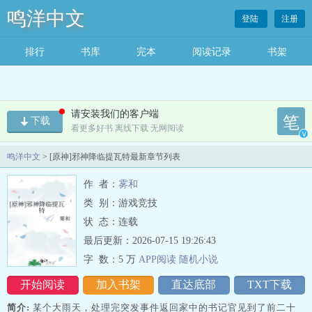
鸣洋中文
登陆
注册
排行
书库
完本
阅读记录
书架
请安装我们的客户端
笔
下载
看更多好书 离线下载 无网阅读
v
鸣洋中文
> [原神]邪神降临提瓦特最新章节列表
作 者：
雾和
类 别：游戏竞技
状 态：连载
最后更新：2026-07-15 19:26:43
字 数：
5 万
APP阅读
随机
小
说
开始阅读
加入书架
直达底部
TXT下载
简介:
某个大雨天，处理完突发事件返回家中的书记官见到了前二十